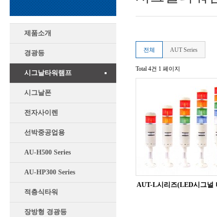
제품소개
전체
AUT Series
경광등
Total 4건
1 페이지
시그날타워램프
시그날폰
전자사이렌
선박중공업용
AU-H500 Series
AU-HP300 Series
AUT-L시리즈(LED시그널 
적층식타워
장방형 경광등