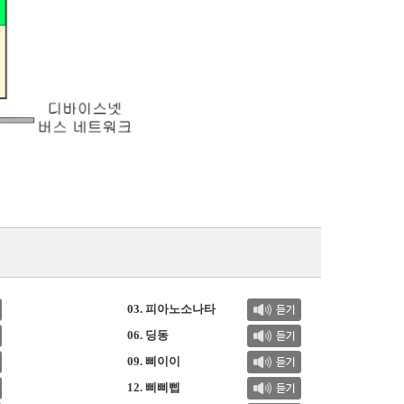
03. 피아노소나타
06. 딩동
09. 삐이이
12. 삐삐삡