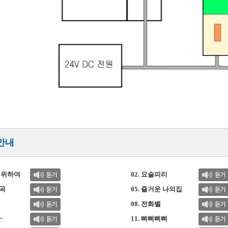
안내
를 위하여
02. 요술피리
진곡
05. 즐거운 나의집
08. 전화벨
~
11. 삐삐삐삐