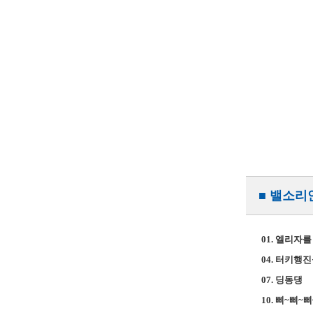
■ 밸소리
01. 엘리자
04. 터키행
07. 딩동댕
10. 삐~삐~삐