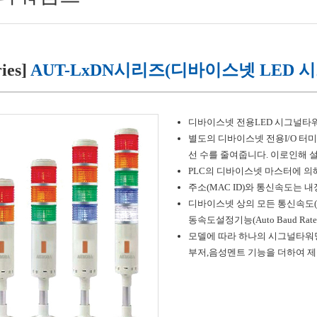
ies]
AUT-LxDN시리즈(디바이스넷 LED 
디바이스넷 전용LED 시그널타
별도의 디바이스넷 전용I/O 
선 수를 줄여줍니다. 이로인해 
PLC의 디바이스넷 마스터에 의
주소(MAC ID)와 통신속도는 내장
디바이스넷 상의 모든 통신속도(125
동속도설정기능(Auto Baud Ra
모델에 따라 하나의 시그널타워당 
부저,음성멘트 기능을 더하여 