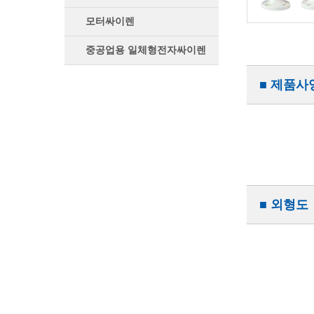
모터싸이렌
중공업용 일체형전자싸이렌
■ 제품사
■ 외형도