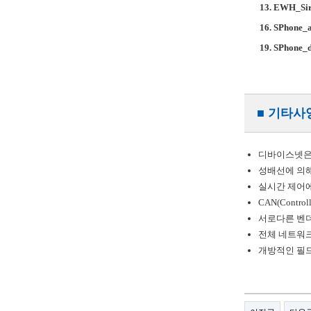
13. EWH_Si
16. SPhone_
19. SPhone_
■ 기타사
디바이스넷은 
성배선에 의해
실시간 제어에
CAN(Contr
서로다른 벤더
전체 네트워크
개방적인 필